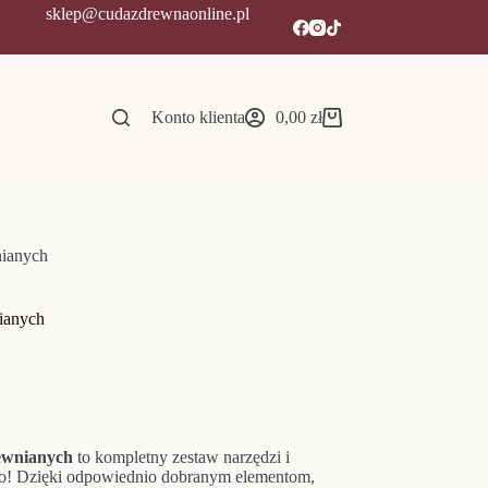
sklep@cudazdrewnaonline.pl
Konto klienta
0,00
zł
Koszyk
nianych
nianych
rewnianych
to kompletny zestaw narzędzi i
o! Dzięki odpowiednio dobranym elementom,