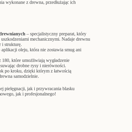
nia wykonane z drewna, przedłużając ich
i drewnianych
– specjalistyczny preparat, który
z uszkodzeniami mechanicznymi. Nadaje drewnu
i strukturę.
aplikacji oleju, która nie zostawia smug ani
z 180, które umożliwiają wygładzenie
usuwając drobne rysy i nierówności.
ok po kroku, dzięki którym z łatwością
 drewna samodzielnie.
j pielęgnacji, jak i przywracania blasku
wego, jak i profesjonalnego!