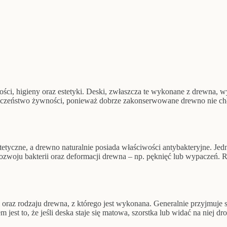
konserwacji
powierzchni
drewnianych
ci, higieny oraz estetyki. Deski, zwłaszcza te wykonane z drewna, wym
pieczeństwo żywności, ponieważ dobrze zakonserwowane drewno nie chło
estetyczne, a drewno naturalnie posiada właściwości antybakteryjne. J
rozwoju bakterii oraz deformacji drewna – np. pęknięć lub wypaczeń. 
oraz rodzaju drewna, z którego jest wykonana. Generalnie przyjmuje s
st to, że jeśli deska staje się matowa, szorstka lub widać na niej dr