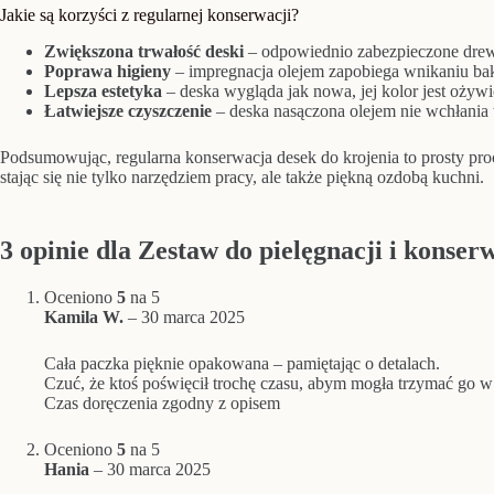
Jakie są korzyści z regularnej konserwacji?
Zwiększona trwałość deski
– odpowiednio zabezpieczone drewn
Poprawa higieny
– impregnacja olejem zapobiega wnikaniu bakt
Lepsza estetyka
– deska wygląda jak nowa, jej kolor jest ożywi
Łatwiejsze czyszczenie
– deska nasączona olejem nie wchłania t
Podsumowując, regularna konserwacja desek do krojenia to prosty proc
stając się nie tylko narzędziem pracy, ale także piękną ozdobą kuchni.
3 opinie dla
Zestaw do pielęgnacji i konse
Oceniono
5
na 5
Kamila W.
–
30 marca 2025
Cała paczka pięknie opakowana – pamiętając o detalach.
Czuć, że ktoś poświęcił trochę czasu, abym mogła trzymać go w
Czas doręczenia zgodny z opisem
Oceniono
5
na 5
Hania
–
30 marca 2025