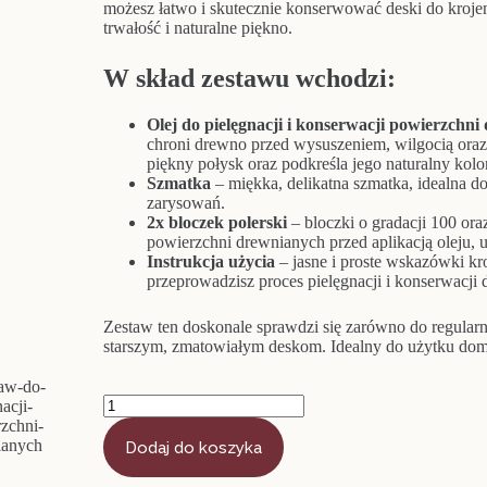
możesz łatwo i skutecznie konserwować deski do kroje
trwałość i naturalne piękno.
W skład zestawu wchodzi:
Olej do pielęgnacji i konserwacji powierzchn
chroni drewno przed wysuszeniem, wilgocią ora
piękny połysk oraz podkreśla jego naturalny kolor 
Szmatka
– miękka, delikatna szmatka, idealna do 
zarysowań.
2x bloczek polerski
– bloczki o gradacji 100 ora
powierzchni drewnianych przed aplikacją oleju, 
Instrukcja użycia
– jasne i proste wskazówki kr
przeprowadzisz proces pielęgnacji i konserwacji
Zestaw ten doskonale sprawdzi się zarówno do regularne
starszym, zmatowiałym deskom. Idealny do użytku domo
ilość
Zestaw
do
Dodaj do koszyka
pielęgnacji
i