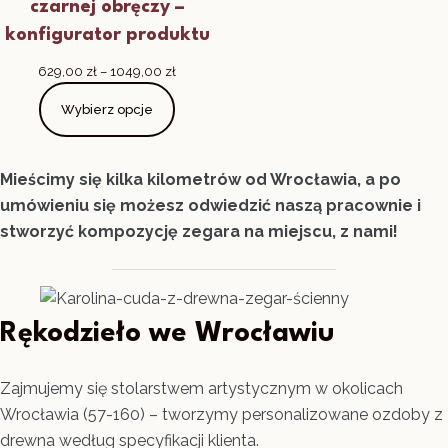
czarnej obręczy –
konfigurator produktu
Zakres
629,00
zł
–
1049,00
zł
cen:
Wybierz opcje
od
629,00 zł
do
1049,00 zł
Mieścimy się kilka kilometrów od Wrocławia, a po
umówieniu się możesz odwiedzić naszą pracownie i
stworzyć kompozycję zegara na miejscu, z nami!
Rękodzieło we Wrocławiu
Zajmujemy się stolarstwem artystycznym w okolicach
Wrocławia (57-160) – tworzymy personalizowane ozdoby z
drewna według specyfikacji klienta.