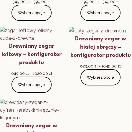
Zakres
Zakres
349,00
zł
–
399,00
zł
299,00
zł
–
349,00
zł
cen:
cen:
Wybierz opcje
Wybierz opcje
od
od
349,00 zł
299,00
do
do
399,00 zł
349,00
Drewniany zegar w
Drewniany zegar
białej obręczy –
loftowy – konfigurator
konfigurator produktu
produktu
Zakre
629,00
zł
–
1049,00
zł
cen:
Zakres
649,00
zł
–
1020,00
zł
Wybierz opcje
od
cen:
629,0
Wybierz opcje
od
do
649,00 zł
1049,
do
1020,00 zł
Drewniany zegar w