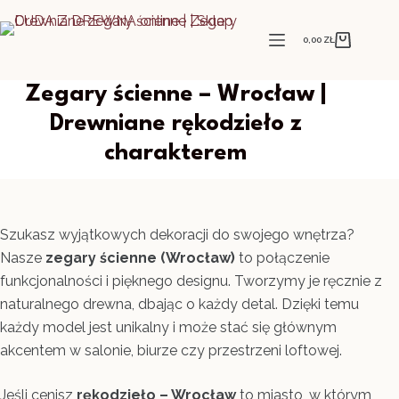
Przejdź
do
0,00
ZŁ
Koszyk
treści
Zegary ścienne – Wrocław |
Drewniane rękodzieło z
charakterem
Szukasz wyjątkowych dekoracji do swojego wnętrza?
Nasze
zegary ścienne (Wrocław)
to połączenie
funkcjonalności i pięknego designu. Tworzymy je ręcznie z
naturalnego drewna, dbając o każdy detal. Dzięki temu
każdy model jest unikalny i może stać się głównym
akcentem w salonie, biurze czy przestrzeni loftowej.
Jeśli cenisz
rękodzieło – Wrocław
to miasto, w którym