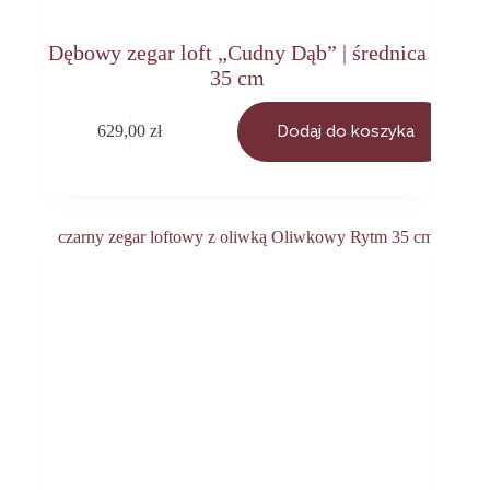
Dębowy zegar loft „Cudny Dąb” | średnica
35 cm
629,00
zł
Dodaj do koszyka