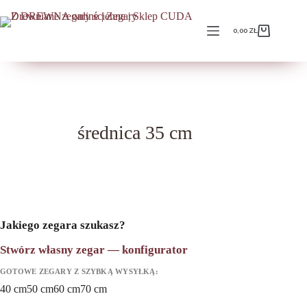
Przejdź
do
treści
0,00
ZŁ
Koszyk
średnica 35 cm
Jakiego zegara szukasz?
Stwórz własny zegar — konfigurator
GOTOWE ZEGARY Z SZYBKĄ WYSYŁKĄ:
40 cm
50 cm
60 cm
70 cm