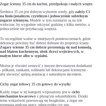
Zegar ścienny 35 cm do kuchni, przedpokoju i małych wnętrz
Średnica 35 cm jest dobrym wyborem wtedy, gdy
zależy Ci
na funkcjonalnym, czytelnym i jednocześnie subtelnym
zegarze ściennym.
Modele w tym rozmiarze są na tyle
widoczne, by wygodnie odczytać godzinę z kilku metrów, a
jednocześnie nie przytłaczają wnętrza.
To szczególnie ważne w mniejszych pomieszczeniach, gdzie
dekoracje powinny być dobrze dobrane do proporcji ściany.
Zegary ścienne 35 cm dobrze prezentują się nad komodą,
nad blatem kuchennym, obok drzwi wejściowych, w
małym biurze albo w sypialni.
Można je również zestawić z innymi drewnianymi dodatkami
- półkami, ramkami, roślinami lub dekoracjami ściennymi -
aby stworzyć spójną aranżację z naturalnym akcentem.
Cichy zegar loftowy 35 cm gotowy do wysyłki
Każdy zegar w tej kategorii wyposażony jest w
cichy
mechanizm kwarcowy
z płynącym sekundnikiem. Dzięki
temu wskazówki przesuwają się bezgłośnie, a zegar nie
rozprasza podczas pracy, odpoczynku czy snu.