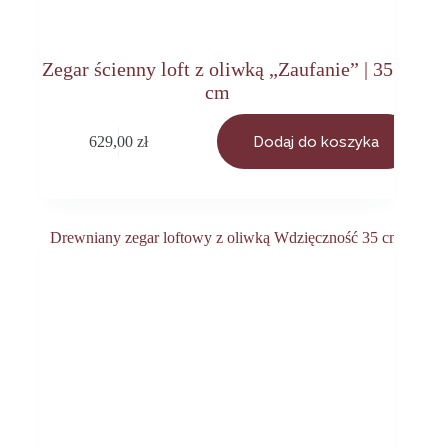
Zegar ścienny loft z oliwką „Zaufanie” | 35
cm
629,00
zł
Dodaj do koszyka