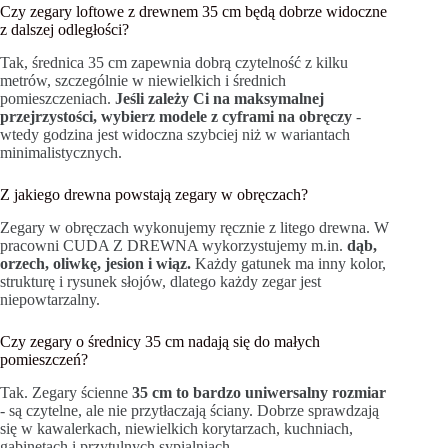
Czy zegary loftowe z drewnem 35 cm będą dobrze widoczne
z dalszej odległości?
Tak, średnica 35 cm zapewnia dobrą czytelność z kilku
metrów, szczególnie w niewielkich i średnich
pomieszczeniach.
Jeśli zależy Ci na maksymalnej
przejrzystości, wybierz modele z cyframi na obręczy
-
wtedy godzina jest widoczna szybciej niż w wariantach
minimalistycznych.
Z jakiego drewna powstają zegary w obręczach?
Zegary w obręczach wykonujemy ręcznie z litego drewna. W
pracowni CUDA Z DREWNA wykorzystujemy m.in.
dąb,
orzech, oliwkę, jesion i wiąz.
Każdy gatunek ma inny kolor,
strukturę i rysunek słojów, dlatego każdy zegar jest
niepowtarzalny.
Czy zegary o średnicy 35 cm nadają się do małych
pomieszczeń?
Tak. Zegary ścienne
35 cm to bardzo uniwersalny rozmiar
- są czytelne, ale nie przytłaczają ściany. Dobrze sprawdzają
się w kawalerkach, niewielkich korytarzach, kuchniach,
gabinetach i przytulnych sypialniach.