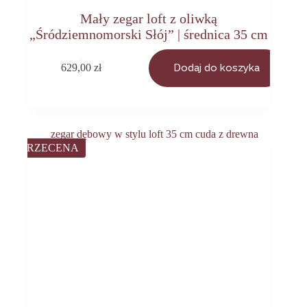
Mały zegar loft z oliwką
„Śródziemnomorski Słój” | średnica 35 cm
629,00
zł
Dodaj do koszyka
PRZECENA