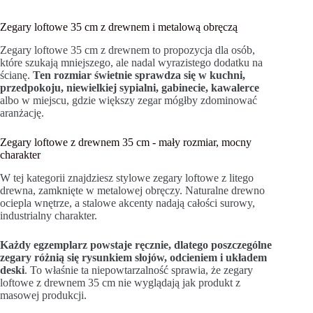
Zegary loftowe 35 cm z drewnem i metalową obręczą
Zegary loftowe 35 cm z drewnem to propozycja dla osób,
które szukają mniejszego, ale nadal wyrazistego dodatku na
ścianę.
Ten rozmiar świetnie sprawdza się w kuchni,
przedpokoju, niewielkiej sypialni, gabinecie, kawalerce
albo w miejscu, gdzie większy zegar mógłby zdominować
aranżację.
Zegary loftowe z drewnem 35 cm - mały rozmiar, mocny
charakter
W tej kategorii znajdziesz stylowe zegary loftowe z litego
drewna, zamknięte w metalowej obręczy. Naturalne drewno
ociepla wnętrze, a stalowe akcenty nadają całości surowy,
industrialny charakter.
Każdy egzemplarz powstaje ręcznie, dlatego poszczególne
zegary różnią się rysunkiem słojów, odcieniem i układem
deski
. To właśnie ta niepowtarzalność sprawia, że zegary
loftowe z drewnem 35 cm nie wyglądają jak produkt z
masowej produkcji.