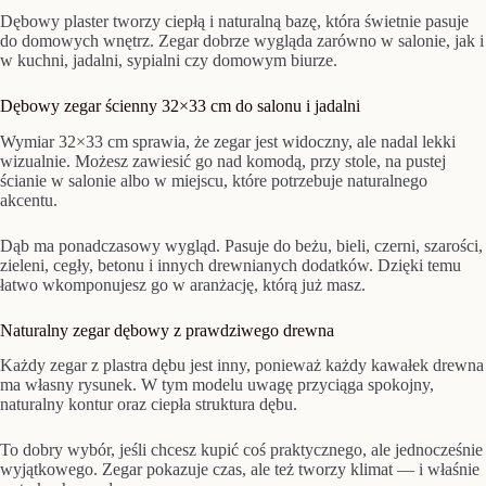
Dębowy plaster tworzy ciepłą i naturalną bazę, która świetnie pasuje
do domowych wnętrz. Zegar dobrze wygląda zarówno w salonie, jak i
w kuchni, jadalni, sypialni czy domowym biurze.
Dębowy zegar ścienny 32×33 cm do salonu i jadalni
Wymiar 32×33 cm sprawia, że zegar jest widoczny, ale nadal lekki
wizualnie. Możesz zawiesić go nad komodą, przy stole, na pustej
ścianie w salonie albo w miejscu, które potrzebuje naturalnego
akcentu.
Dąb ma ponadczasowy wygląd. Pasuje do beżu, bieli, czerni, szarości,
zieleni, cegły, betonu i innych drewnianych dodatków. Dzięki temu
łatwo wkomponujesz go w aranżację, którą już masz.
Naturalny zegar dębowy z prawdziwego drewna
Każdy zegar z plastra dębu jest inny, ponieważ każdy kawałek drewna
ma własny rysunek. W tym modelu uwagę przyciąga spokojny,
naturalny kontur oraz ciepła struktura dębu.
To dobry wybór, jeśli chcesz kupić coś praktycznego, ale jednocześnie
wyjątkowego. Zegar pokazuje czas, ale też tworzy klimat — i właśnie