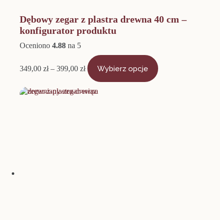
Dębowy zegar z plastra drewna 40 cm –
konfigurator produktu
Oceniono
4.88
na 5
Zakres
Ten
cen:
produkt
349,00
zł
–
399,00
zł
Wybierz opcje
od
ma
349,00 zł
wiele
do
wariantów.
399,00 zł
Opcje
można
wybrać
na
stronie
produktu