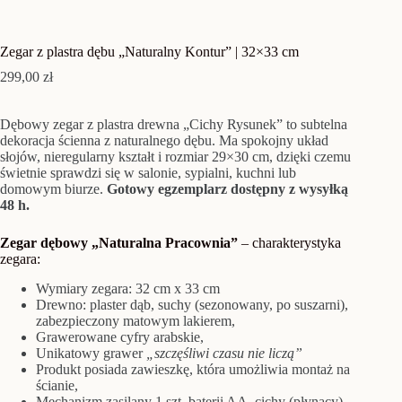
Zegar z plastra dębu „Naturalny Kontur” | 32×33 cm
299,00
zł
Dębowy zegar z plastra drewna „Cichy Rysunek” to subtelna
dekoracja ścienna z naturalnego dębu. Ma spokojny układ
słojów, nieregularny kształt i rozmiar 29×30 cm, dzięki czemu
świetnie sprawdzi się w salonie, sypialni, kuchni lub
domowym biurze.
Gotowy egzemplarz dostępny z wysyłką
48 h.
Zegar dębowy „Naturalna Pracownia”
– charakterystyka
zegara:
Wymiary zegara: 32 cm x 33 cm
Drewno: plaster dąb, suchy (sezonowany, po suszarni),
zabezpieczony matowym lakierem,
Grawerowane cyfry arabskie,
Unikatowy grawer
„szczęśliwi czasu nie liczą”
Produkt posiada zawieszkę, która umożliwia montaż na
ścianie,
Mechanizm zasilany 1 szt. baterii AA, cichy (płynący) –