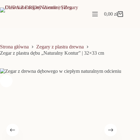
Przejdź
do
treści
0,00
zł
Koszyk
Strona główna
Zegary z plastra drewna
Zegar z plastra dębu „Naturalny Kontur” | 32×33 cm