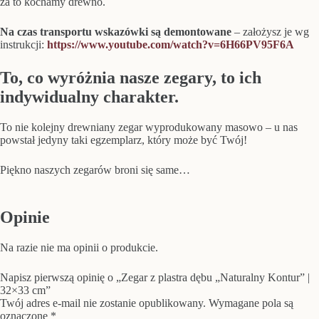
za to kochamy drewno.
Na czas transportu wskazówki są demontowane
– założysz je wg
instrukcji:
https://www.youtube.com/watch?v=6H66PV95F6A
To, co wyróżnia nasze zegary, to ich
indywidualny charakter.
To nie kolejny drewniany zegar wyprodukowany masowo – u nas
powstał jedyny taki egzemplarz, który może być Twój!
Piękno naszych zegarów broni się same…
Opinie
Na razie nie ma opinii o produkcie.
Napisz pierwszą opinię o „Zegar z plastra dębu „Naturalny Kontur” |
32×33 cm”
Twój adres e-mail nie zostanie opublikowany.
Wymagane pola są
oznaczone
*