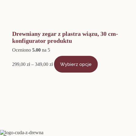
Drewniany zegar z plastra wiązu, 30 cm-
konfigurator produktu
Oceniono
5.00
na 5
Zakres
Ten
cen:
produkt
299,00
zł
–
349,00
zł
Wybierz opcje
od
ma
299,00 zł
wiele
do
wariantów.
349,00 zł
Opcje
można
wybrać
na
stronie
produktu