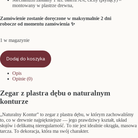
montowany w plastrze drewna,
Zamówienie zostanie doręczone w maksymalnie 2 dni
robocze od momentu zamówienia ✨
1 w magazynie
ilość
Zegar
Dodaj do koszyka
z
plastra
Opis
dębu
Opinie (0)
„Naturalny
Kontur”
|
Zegar z plastra dębu o naturalnym
32×33
cm
konturze
„Naturalny Kontur” to zegar z plastra dębu, w którym zachowaliśmy
to, co w drewnie najpiękniejsze — jego prawdziwy kształt, układ
słojów i delikatną nieregularność. To nie jest idealnie okrągła, masowa
tarcza. To dekoracja, która ma swój charakter.