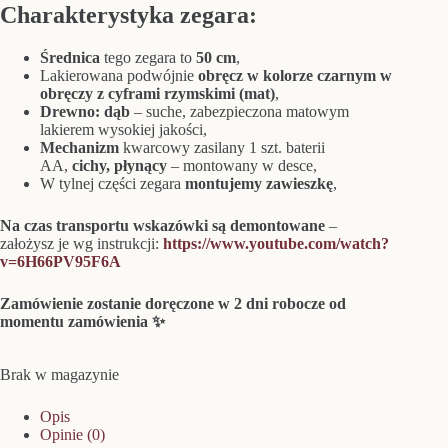
Charakterystyka zegara:
Średnica
tego zegara to
50 cm
,
Lakierowana podwójnie
obręcz w kolorze czarnym w
obręczy z cyframi rzymskimi (mat)
,
Drewno: dąb
– suche, zabezpieczona matowym
lakierem wysokiej jakości,
Mechanizm
kwarcowy zasilany 1 szt. baterii
AA,
cichy, płynący
– montowany w desce,
W tylnej części zegara
montujemy zawieszkę
,
Na czas transportu wskazówki są demontowane
–
założysz je wg instrukcji:
https://www.youtube.com/watch?
v=6H66PV95F6A
Zamówienie zostanie doręczone w 2 dni robocze od
momentu zamówienia ✨
Brak w magazynie
Opis
Opinie (0)