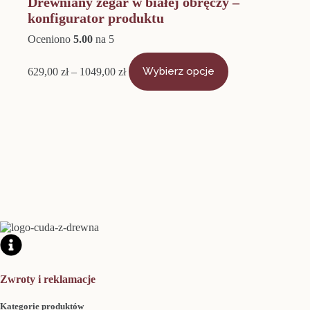
Drewniany zegar w białej obręczy –
konfigurator produktu
Oceniono
5.00
na 5
Zakres
Ten
cen:
produkt
629,00
zł
–
1049,00
zł
Wybierz opcje
od
ma
629,00 zł
wiele
do
wariantów.
1049,00 zł
Opcje
można
wybrać
na
stronie
produktu
Zwroty i reklamacje
Kategorie produktów