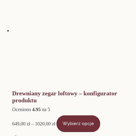
Drewniany zegar loftowy – konfigurator
produktu
Oceniono
4.95
na 5
Zakres
Ten
cen:
produkt
649,00
zł
–
1020,00
zł
Wybierz opcje
od
ma
649,00 zł
wiele