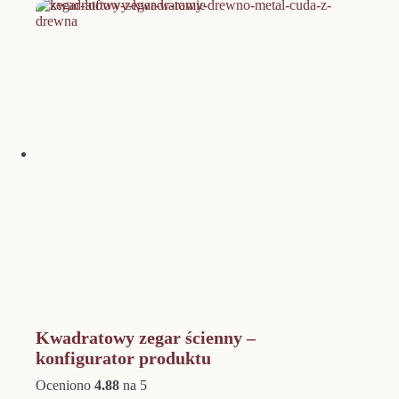
do
wariantów.
1020,00 zł
Opcje
można
wybrać
na
stronie
produktu
Kwadratowy zegar ścienny –
konfigurator produktu
Oceniono
4.88
na 5