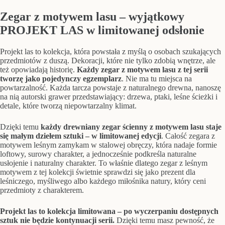
Zegar z motywem lasu – wyjątkowy
PROJEKT LAS w limitowanej odsłonie
Projekt las to kolekcja, która powstała z myślą o osobach szukających
przedmiotów z duszą. Dekoracji, które nie tylko zdobią wnętrze, ale
też opowiadają historię.
Każdy zegar z motywem lasu z tej serii
tworzę jako pojedynczy egzemplarz
. Nie ma tu miejsca na
powtarzalność. Każda tarcza powstaje z naturalnego drewna, nanoszę
na nią autorski grawer przedstawiający: drzewa, ptaki, leśne ścieżki i
detale, które tworzą niepowtarzalny klimat.
Dzięki temu
każdy drewniany zegar ścienny z motywem lasu staje
się małym dziełem sztuki
– w limitowanej edycji
. Całość zegara z
motywem leśnym zamykam w stalowej obręczy, która nadaje formie
loftowy, surowy charakter, a jednocześnie podkreśla naturalne
usłojenie i naturalny charakter. To właśnie dlatego zegar z leśnym
motywem z tej kolekcji świetnie sprawdzi się jako prezent dla
leśniczego, myśliwego albo każdego miłośnika natury, który ceni
przedmioty z charakterem.
Projekt las to kolekcja limitowana – po wyczerpaniu dostępnych
sztuk nie będzie kontynuacji serii.
Dzięki temu masz pewność, że