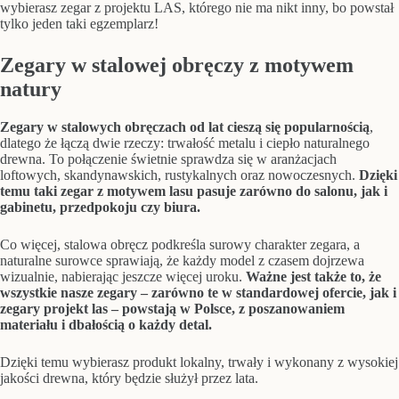
wybierasz zegar z projektu LAS, którego nie ma nikt inny, bo powstał
tylko jeden taki egzemplarz!
Zegary w stalowej obręczy z motywem
natury
Zegary w stalowych obręczach od lat cieszą się popularnością
,
dlatego że łączą dwie rzeczy: trwałość metalu i ciepło naturalnego
drewna. To połączenie świetnie sprawdza się w aranżacjach
loftowych, skandynawskich, rustykalnych oraz nowoczesnych.
Dzięki
temu taki zegar z motywem lasu pasuje zarówno do salonu, jak i
gabinetu, przedpokoju czy biura.
Co więcej, stalowa obręcz podkreśla surowy charakter zegara, a
naturalne surowce sprawiają, że każdy model z czasem dojrzewa
wizualnie, nabierając jeszcze więcej uroku.
Ważne jest także to, że
wszystkie nasze zegary – zarówno te w standardowej ofercie, jak i
zegary projekt las – powstają w Polsce, z poszanowaniem
materiału i dbałością o każdy detal.
Dzięki temu wybierasz produkt lokalny, trwały i wykonany z wysokiej
jakości drewna, który będzie służył przez lata.