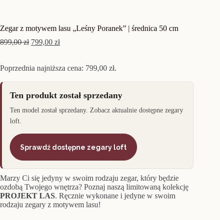
Zegar z motywem lasu „Leśny Poranek” | średnica 50 cm
Pierwotna
Aktualna
899,00
zł
799,00
zł
cena
cena
wynosiła:
wynosi:
Poprzednia najniższa cena:
899,00 zł.
799,00 zł.
799,00
zł
.
Ten produkt został sprzedany
Ten model został sprzedany. Zobacz aktualnie dostępne zegary
loft.
Sprawdź dostępne zegary loft
Marzy Ci się jedyny w swoim rodzaju zegar, który będzie
ozdobą Twojego wnętrza? Poznaj naszą limitowaną kolekcję
PROJEKT LAS
. Ręcznie wykonane i jedyne w swoim
rodzaju zegary z motywem lasu!