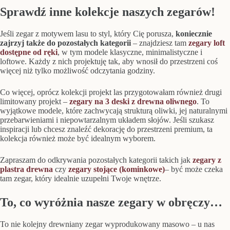
Sprawdź inne kolekcje naszych zegarów!
Jeśli zegar z motywem lasu to styl, który Cię porusza,
koniecznie
zajrzyj także do pozostałych kategorii
– znajdziesz tam
zegary loft
dostępne od ręki
, w tym modele klasyczne, minimalistyczne i
loftowe. Każdy z nich projektuję tak, aby wnosił do przestrzeni coś
więcej niż tylko możliwość odczytania godziny.
Co więcej, oprócz kolekcji projekt las przygotowałam również drugi
limitowany projekt –
zegary na 3 deski z drewna oliwnego
. To
wyjątkowe modele, które zachwycają strukturą oliwki, jej naturalnymi
przebarwieniami i niepowtarzalnym układem słojów. Jeśli szukasz
inspiracji lub chcesz znaleźć dekorację do przestrzeni premium, ta
kolekcja również może być idealnym wyborem.
Zapraszam do odkrywania pozostałych kategorii takich jak
zegary z
plastra drewna
czy
zegary stojące (kominkowe)
– być może czeka
tam zegar, który idealnie uzupełni Twoje wnętrze.
To, co wyróżnia nasze zegary w obręczy…
To nie kolejny drewniany zegar wyprodukowany masowo – u nas