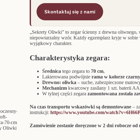
Skontaktuj się z nami
„Sekrety Oliwki” to zegar ścienny z drewna oliwnego, 
niepowtarzalny wzór. Każdy egzemplarz kryje w sobie wł
wyjątkowy charakter.
Charakterystyka zegara:
Średnica
tego zegara to
70 cm
,
Lakierowana podwójnie
rama w kolorze czarn
Drewno: oliwka
– suche, zabezpieczone matowy
Mechanizm
kwarcowy zasilany 1 szt. baterii A
W tylnej części zegara
zamontowana została za
Na czas transportu wskazówki są demontowane
– z
instrukcji:
https://www.youtube.com/watch?v=6H6
Zamówienie zostanie doręczone w 2 dni robocze o