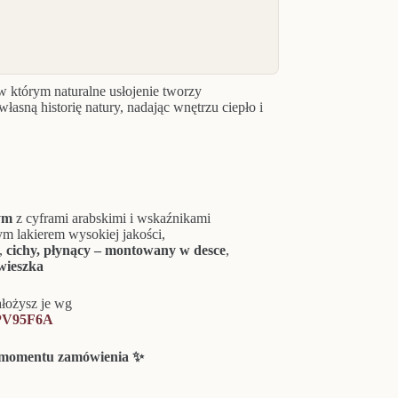
w którym naturalne usłojenie tworzy
asną historię natury, nadając wnętrzu ciepło i
ym
z cyframi arabskimi i wskaźnikami
m lakierem wysokiej jakości,
A,
cichy, płynący
– montowany w desce
,
wieszka
ałożysz je wg
6PV95F6A
d momentu zamówienia ✨