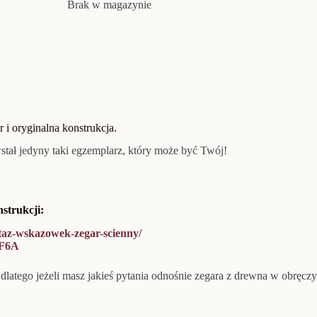
Brak w magazynie
 i oryginalna konstrukcja.
ał jedyny taki egzemplarz, który może być Twój!
strukcji:
taz-wskazowek-zegar-scienny/
5F6A
,
dlatego jeżeli masz jakieś pytania odnośnie zegara z drewna w obręczy