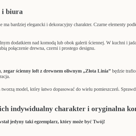
 i biura
ale ma bardziej elegancki i dekoracyjny charakter. Czarne elementy podk
lnym dodatkiem nad komodą lub obok galerii ściennej. W kuchni i jadal
bią połączenie drewna, czerni i prostego designu.
m,
zegar ścienny loft z drewnem oliwnym „Złota Linia”
będzie trafi
acja.
 tworzą model, który łatwo dopasować do wielu pomieszczeń. Sprawdzi
 ich indywidualny charakter i oryginalna ko
wstał jedyny taki egzemplarz, który może być Twój!