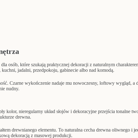
Linia”
|
35
cm
nętrza
 dla osób, które szukają praktycznej dekoracji z naturalnym charaktere
 kuchni, jadalni, przedpokoju, gabinecie albo nad komodą.
cność. Czarne wykończenie nadaje mu nowoczesny, loftowy wygląd, a d
 nie nudny.
pły kolor, nieregularny układ słojów i dekoracyjne przejścia tonalne 
ukturze drewna.
tałtem drewnianego elementu. To naturalna cecha drewna oliwnego i j
dkową dekoracją z masowej produkcji.