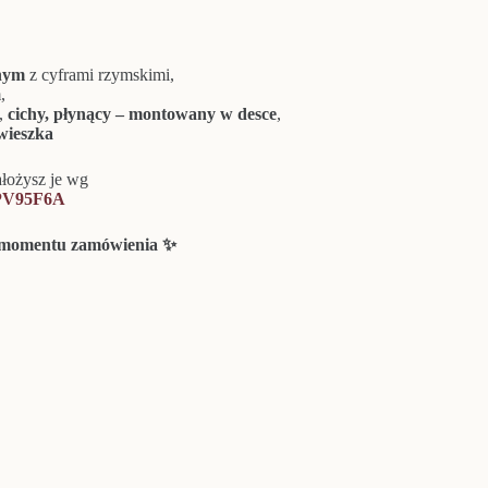
rnym
z cyframi rzymskimi,
,
A,
cichy, płynący
– montowany w desce
,
wieszka
ałożysz je wg
6PV95F6A
d momentu zamówienia ✨