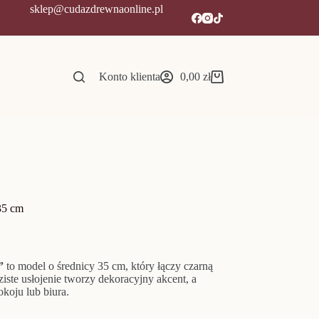
sklep@cudazdrewnaonline.pl
Konto klienta
0,00
zł
Koszyk
35 cm
”
to model o średnicy 35 cm, który łączy czarną
ste usłojenie tworzy dekoracyjny akcent, a
okoju lub biura.