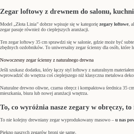
Zegar loftowy z drewnem do salonu, kuchni
Model „Złota Linia” dobrze wpisuje się w kategorię
zegary loftowe
, 
zegar pasuje również do cieplejszych aranżacji.
Ten zegar loftowy 35 cm sprawdzi się w salonie, gdzie może być subte
zbędnych ozdobników. To uniwersalny zegar ścienny dla osób, które lu
Nowoczesny zegar ścienny z naturalnego drewna
Jeśli szukasz dodatku, który łączy styl loftowy z naturalnym materiałe
wprowadzić do wnętrza coś cieplejszego niż klasyczna metalowa dekor
Naturalne drewno oliwne, czarna obręcz i kompaktowa średnica 35 cm
mieszkania, biura lub nowej aranżacji wnętrza.
To, co wyróżnia nasze zegary w obręczy, to
To nie kolejny drewniany zegar wyprodukowany masowo –
u nas po
Piękno naszych zegarów broni się same.