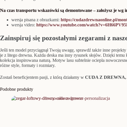
Na czas transportu wskazówki są demontowane – założysz je wg in
wersja pisana z obrazkami:
https://cudazdrewnaonline.pl/mon
wersja video:
https://www.youtube.com/watch?v=6H66PV9
Zainspiruj się pozostałymi zegarami z nasz
Jeśli ten model przyciągnął Twoją uwagę, sprawdź także inne projek
je z litego drewna. Każda deska ma inny rysunek słojów. Dzięki temu 
kolekcja inspirowana naturą. Motyw lasu subtelnie ociepla nowoczesne i
różne style, formaty i rozmiary.
Zostań beneficjentem pasji, z którą działamy w
CUDA Z DREWNA
Podobne produkty