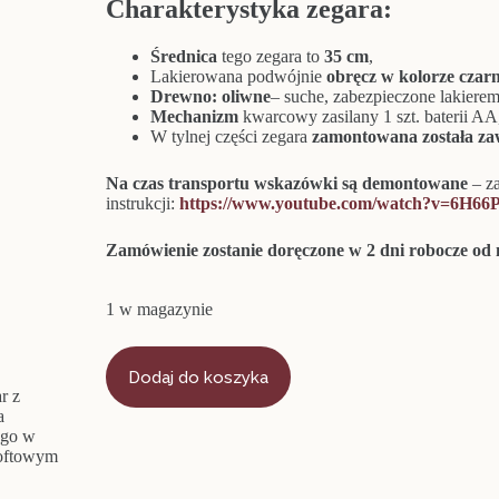
Charakterystyka zegara:
Średnica
tego zegara to
35 cm
,
Lakierowana podwójnie
obręcz w kolorze cza
Drewno: oliwne
– suche, zabezpieczone lakierem
Mechanizm
kwarcowy zasilany 1 szt. baterii A
W tylnej części zegara
zamontowana została za
Na czas transportu wskazówki są demontowane
– z
instrukcji:
https://www.youtube.com/watch?v=6H6
Zamówienie zostanie doręczone w 2 dni robocze o
1 w magazynie
ilość
Zegar
Dodaj do koszyka
ścienny
loft
z
drewnem
oliwnym
„Złota