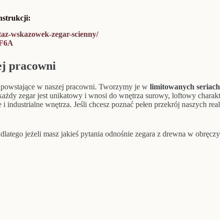
strukcji:
taz-wskazowek-zegar-scienny/
5F6A
ej pracowni
ty powstające w naszej pracowni. Tworzymy je w
limitowanych seriach
każdy zegar jest unikatowy i wnosi do wnętrza surowy, loftowy charak
 industrialne wnętrza. Jeśli chcesz poznać pełen przekrój naszych reali
,
dlatego jeżeli masz jakieś pytania odnośnie zegara z drewna w obręczy