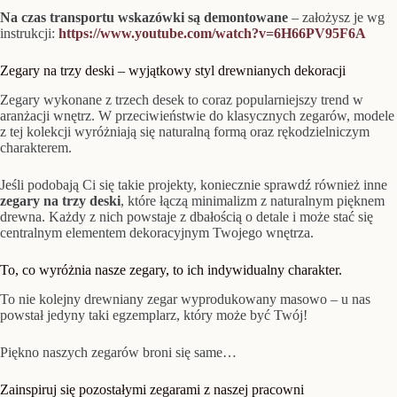
Na czas transportu wskazówki są demontowane
– założysz je wg
instrukcji:
https://www.youtube.com/watch?v=6H66PV95F6A
Zegary na trzy deski – wyjątkowy styl drewnianych dekoracji
Zegary wykonane z trzech desek to coraz popularniejszy trend w
aranżacji wnętrz. W przeciwieństwie do klasycznych zegarów, modele
z tej kolekcji wyróżniają się naturalną formą oraz rękodzielniczym
charakterem.
Jeśli podobają Ci się takie projekty, koniecznie sprawdź również inne
zegary na trzy deski
, które łączą minimalizm z naturalnym pięknem
drewna. Każdy z nich powstaje z dbałością o detale i może stać się
centralnym elementem dekoracyjnym Twojego wnętrza.
To, co wyróżnia nasze zegary, to ich indywidualny charakter.
To nie kolejny drewniany zegar wyprodukowany masowo – u nas
powstał jedyny taki egzemplarz, który może być Twój!
Piękno naszych zegarów broni się same…
Zainspiruj się pozostałymi zegarami z naszej pracowni