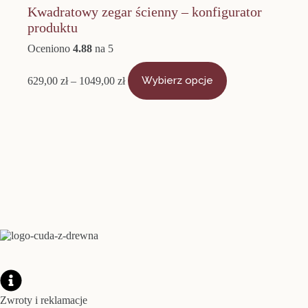
Kwadratowy zegar ścienny – konfigurator
produktu
Oceniono
4.88
na 5
Zakres
Ten
cen:
produkt
629,00
zł
–
1049,00
zł
Wybierz opcje
od
ma
629,00 zł
wiele
do
wariantów.
1049,00 zł
Opcje
można
wybrać
na
stronie
produktu
Zwroty i reklamacje