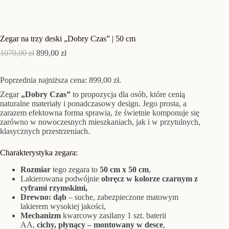
Zegar na trzy deski „Dobry Czas” | 50 cm
Pierwotna
Aktualna
1070,00
zł
899,00
zł
cena
cena
wynosiła:
wynosi:
Poprzednia najniższa cena:
1070,00 zł.
899,00 zł.
899,00
zł
.
Zegar
„Dobry Czas”
to propozycja dla osób, które cenią
naturalne materiały i ponadczasowy design. Jego prosta, a
zarazem efektowna forma sprawia, że świetnie komponuje się
zarówno w nowoczesnych mieszkaniach, jak i w przytulnych,
klasycznych przestrzeniach.
Charakterystyka zegara:
Rozmiar
tego zegara to
50 cm x 50 cm
,
Lakierowana podwójnie
obręcz w kolorze czarnym z
cyframi rzymskimi,
Drewno: dąb
– suche, zabezpieczone matowym
lakierem wysokiej jakości,
Mechanizm
kwarcowy zasilany 1 szt. baterii
AA,
cichy, płynący
– montowany w desce
,