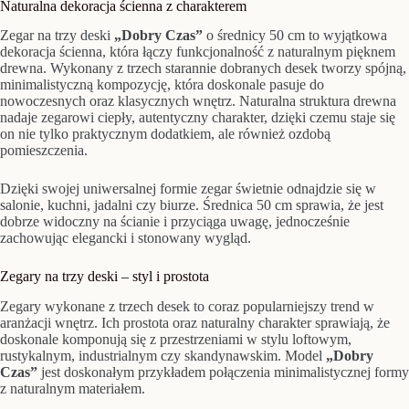
Naturalna dekoracja ścienna z charakterem
Zegar na trzy deski
„Dobry Czas”
o średnicy 50 cm to wyjątkowa
dekoracja ścienna, która łączy funkcjonalność z naturalnym pięknem
drewna. Wykonany z trzech starannie dobranych desek tworzy spójną,
minimalistyczną kompozycję, która doskonale pasuje do
nowoczesnych oraz klasycznych wnętrz. Naturalna struktura drewna
nadaje zegarowi ciepły, autentyczny charakter, dzięki czemu staje się
on nie tylko praktycznym dodatkiem, ale również ozdobą
pomieszczenia.
Dzięki swojej uniwersalnej formie zegar świetnie odnajdzie się w
salonie, kuchni, jadalni czy biurze. Średnica 50 cm sprawia, że jest
dobrze widoczny na ścianie i przyciąga uwagę, jednocześnie
zachowując elegancki i stonowany wygląd.
Zegary na trzy deski – styl i prostota
Zegary wykonane z trzech desek to coraz popularniejszy trend w
aranżacji wnętrz. Ich prostota oraz naturalny charakter sprawiają, że
doskonale komponują się z przestrzeniami w stylu loftowym,
rustykalnym, industrialnym czy skandynawskim. Model
„Dobry
Czas”
jest doskonałym przykładem połączenia minimalistycznej formy
z naturalnym materiałem.