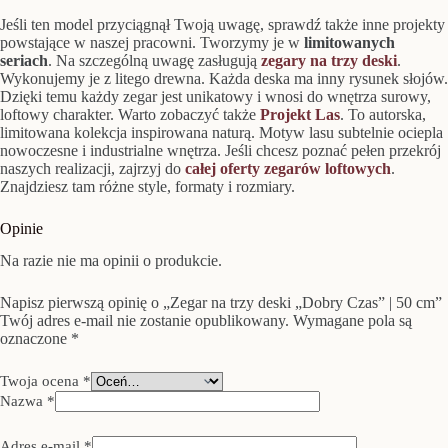
Jeśli ten model przyciągnął Twoją uwagę, sprawdź także inne projekty
powstające w naszej pracowni. Tworzymy je w
limitowanych
seriach
. Na szczególną uwagę zasługują
zegary na trzy deski
.
Wykonujemy je z litego drewna. Każda deska ma inny rysunek słojów.
Dzięki temu każdy zegar jest unikatowy i wnosi do wnętrza surowy,
loftowy charakter. Warto zobaczyć także
Projekt Las
. To autorska,
limitowana kolekcja inspirowana naturą. Motyw lasu subtelnie ociepla
nowoczesne i industrialne wnętrza. Jeśli chcesz poznać pełen przekrój
naszych realizacji, zajrzyj do
całej oferty zegarów loftowych
.
Znajdziesz tam różne style, formaty i rozmiary.
Opinie
Na razie nie ma opinii o produkcie.
Napisz pierwszą opinię o „Zegar na trzy deski „Dobry Czas” | 50 cm”
Twój adres e-mail nie zostanie opublikowany.
Wymagane pola są
oznaczone
*
Twoja ocena
*
Nazwa
*
Adres e-mail
*