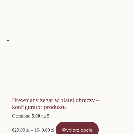
Drewniany zegar w białej obręczy –
konfigurator produktu
Oceniono
5.00
na 5
Zakres
Ten
cen:
produkt
629,00
zł
–
1049,00
zł
Wybierz opcje