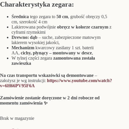
Charakterystyka zegara:
Średnica
tego zegara to
50 cm
, grubość obręczy 0,5
cm, szerokość 4 cm
Lakierowana podwójnie
obręcz w kolorze czarnym
z
cyframi rzymskimi
Drewno: dąb
– suche, zabezpieczone matowym
lakierem wysokiej jakości,
Mechanizm
kwarcowy zasilany 1 szt. baterii
AA,
cichy, płynący
– montowany w desce
,
W tylnej części zegara
zamontowana została
zawieszka
Na czas transportu wskazówki są demontowane
–
założysz je wg instrukcji:
https://www.youtube.com/watch?
v=6H66PV95F6A
Zamówienie zostanie doręczone w 2 dni robocze od
momentu zamówienia ✨
Brak w magazynie