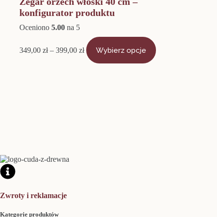
Zegar orzech włoski 40 cm –
konfigurator produktu
Oceniono
5.00
na 5
Zakres
Ten
cen:
produkt
349,00
zł
–
399,00
zł
Wybierz opcje
od
ma
349,00 zł
wiele
do
wariantów.
399,00 zł
Opcje
można
wybrać
na
stronie
produktu
Zwroty i reklamacje
Kategorie produktów