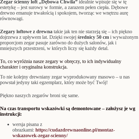
Zegar ścienny loft „Dębowa Chwila”
idealnie wpisuje się w tę
estetykę – jest surowy w formie, a zarazem pełen ciepła. Dębowe
drewno emanuje trwałością i spokojem, tworząc we wnętrzu aurę
równowagi.
Zegary loftowe z drewna
takie jak ten nie starzeją się – ich piękno
dojrzewa z upływem lat. Dzięki swojej
średnicy 50 cm
i wyważonym
proporcjom zegar pasuje zarówno do dużych salonów, jak i
mniejszych przestrzeni, w których liczy się każdy detal.
To, co wyróżnia nasze zegary w obręczy, to ich indywidualny
charakter i oryginalna konstrukcja.
To nie kolejny drewniany zegar wyprodukowany masowo – u nas
powstał jedyny taki egzemplarz, który może być Twój!
Piękno naszych zegarów broni się same.
Na czas transportu wskazówki są demontowane – założysz je wg
instrukcji:
wersja pisana z
obrazkami:
https://cudazdrewnaonline.pl/montaz-
wskazowek-zegar-scienny/