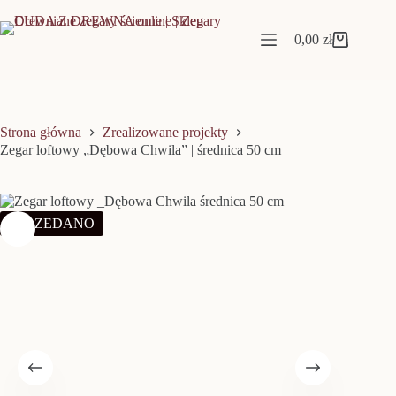
Przejdź
do
treści
0,00
zł
Koszyk
Strona główna
Zrealizowane projekty
Zegar loftowy „Dębowa Chwila” | średnica 50 cm
SPRZEDANO