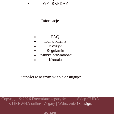
WYPRZEDAŻ
Informacje
FAQ
Konto klienta
Koszyk
Regulamin
Polityka prywatności
Kontakt
Płatności w naszym sklepie obsługuje:
Copyright © 2026 Drewniane zegary ścienne | Sklep CUDA
Z DREWNA online | Zegary | Wdrożenie
13design
.