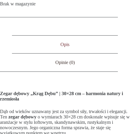
Brak w magazynie
Opis
Opinie (0)
Zegar dębowy „Krąg Dębu” | 30×28 cm – harmonia natury i
rzemiosła
Dąb od wieków uznawany jest za symbol siły, trwałości i elegancji.
Ten
zegar dębowy
o wymiarach 30×28 cm doskonale wpisuje się w
aranżacje w stylu loftowym, skandynawskim, rustykalnym i
nowoczesnym. Jego organiczna forma sprawia, że staje się
wyjątkowym punktem we wnętrzu.