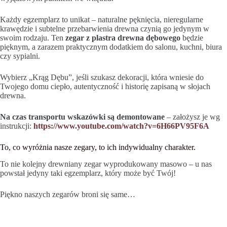
Każdy egzemplarz to unikat – naturalne pęknięcia, nieregularne
krawędzie i subtelne przebarwienia drewna czynią go jedynym w
swoim rodzaju. Ten
zegar z plastra drewna dębowego
będzie
pięknym, a zarazem praktycznym dodatkiem do salonu, kuchni, biura
czy sypialni.
Wybierz „Krąg Dębu”, jeśli szukasz dekoracji, która wniesie do
Twojego domu ciepło, autentyczność i historię zapisaną w słojach
drewna.
Na czas transportu wskazówki są demontowane
– założysz je wg
instrukcji:
https://www.youtube.com/watch?v=6H66PV95F6A
To, co wyróżnia nasze zegary, to ich indywidualny charakter.
To nie kolejny drewniany zegar wyprodukowany masowo – u nas
powstał jedyny taki egzemplarz, który może być Twój!
Piękno naszych zegarów broni się same…