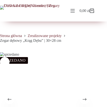
Przejdź
do
treści
0,00
zł
Koszyk
Strona główna
Zrealizowane projekty
Zegar dębowy „Krąg Dębu” | 30×28 cm
SPRZEDANO