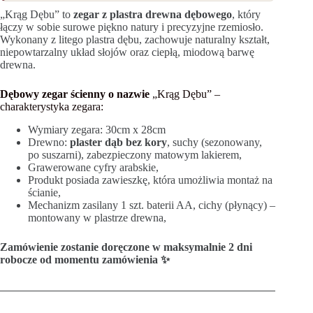
„Krąg Dębu” to
zegar z plastra drewna dębowego
, który
łączy w sobie surowe piękno natury i precyzyjne rzemiosło.
Wykonany z litego plastra dębu, zachowuje naturalny kształt,
niepowtarzalny układ słojów oraz ciepłą, miodową barwę
drewna.
Dębowy zegar ścienny o nazwie
„Krąg Dębu” –
charakterystyka zegara:
Wymiary zegara: 30cm x 28cm
Drewno:
plaster dąb bez kory
, suchy (sezonowany,
po suszarni), zabezpieczony matowym lakierem,
Grawerowane cyfry arabskie,
Produkt posiada zawieszkę, która umożliwia montaż na
ścianie,
Mechanizm zasilany 1 szt. baterii AA, cichy (płynący) –
montowany w plastrze drewna,
Zamówienie zostanie doręczone w maksymalnie 2 dni
robocze od momentu zamówienia ✨