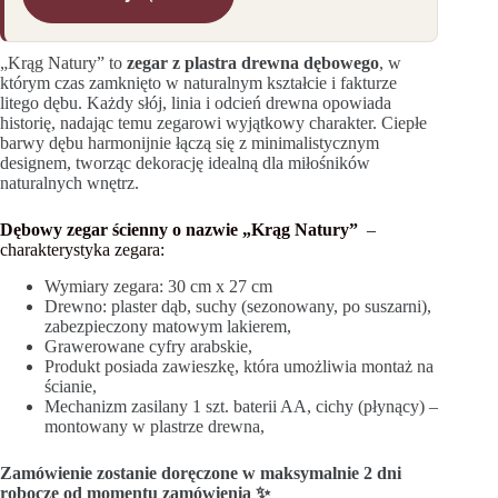
„Krąg Natury” to
zegar z plastra drewna dębowego
, w
którym czas zamknięto w naturalnym kształcie i fakturze
litego dębu. Każdy słój, linia i odcień drewna opowiada
historię, nadając temu zegarowi wyjątkowy charakter. Ciepłe
barwy dębu harmonijnie łączą się z minimalistycznym
designem, tworząc dekorację idealną dla miłośników
naturalnych wnętrz.
Dębowy zegar ścienny o nazwie „Krąg Natury”
–
charakterystyka zegara:
Wymiary zegara: 30 cm x 27 cm
Drewno: plaster dąb, suchy (sezonowany, po suszarni),
zabezpieczony matowym lakierem,
Grawerowane cyfry arabskie,
Produkt posiada zawieszkę, która umożliwia montaż na
ścianie,
Mechanizm zasilany 1 szt. baterii AA, cichy (płynący) –
montowany w plastrze drewna,
Zamówienie zostanie doręczone w maksymalnie 2 dni
robocze od momentu zamówienia ✨