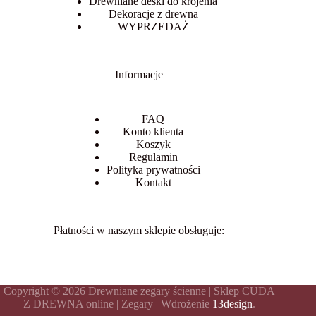
Drewniane deski do krojenia
Dekoracje z drewna
WYPRZEDAŻ
Informacje
FAQ
Konto klienta
Koszyk
Regulamin
Polityka prywatności
Kontakt
Płatności w naszym sklepie obsługuje:
Copyright © 2026 Drewniane zegary ścienne | Sklep CUDA
Z DREWNA online | Zegary | Wdrożenie
13design
.