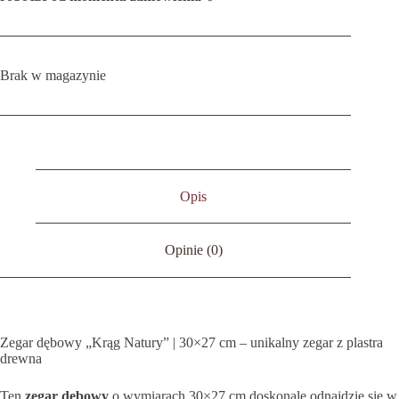
Brak w magazynie
Opis
Opinie (0)
Zegar dębowy „Krąg Natury” | 30×27 cm – unikalny zegar z plastra
drewna
Ten
zegar dębowy
o wymiarach 30×27 cm doskonale odnajdzie się w