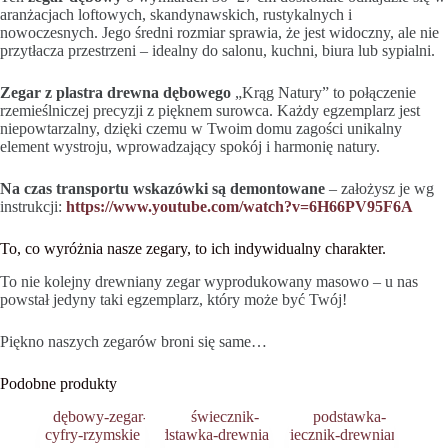
aranżacjach loftowych, skandynawskich, rustykalnych i
nowoczesnych. Jego średni rozmiar sprawia, że jest widoczny, ale nie
przytłacza przestrzeni – idealny do salonu, kuchni, biura lub sypialni.
Zegar z plastra drewna dębowego
„Krąg Natury” to połączenie
rzemieślniczej precyzji z pięknem surowca. Każdy egzemplarz jest
niepowtarzalny, dzięki czemu w Twoim domu zagości unikalny
element wystroju, wprowadzający spokój i harmonię natury.
Na czas transportu wskazówki są demontowane
– założysz je wg
instrukcji:
https://www.youtube.com/watch?v=6H66PV95F6A
To, co wyróżnia nasze zegary, to ich indywidualny charakter.
To nie kolejny drewniany zegar wyprodukowany masowo – u nas
powstał jedyny taki egzemplarz, który może być Twój!
Piękno naszych zegarów broni się same…
Podobne produkty