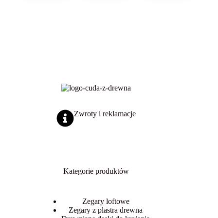
Opcje
do
można
399,00 zł
wybrać
na
stronie
produktu
Zwroty i reklamacje
Kategorie produktów
Zegary loftowe
Zegary z plastra drewna