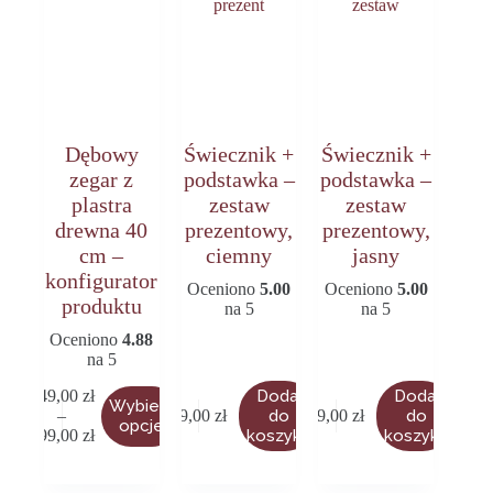
Dębowy
Świecznik +
Świecznik +
zegar z
podstawka –
podstawka –
plastra
zestaw
zestaw
drewna 40
prezentowy,
prezentowy,
cm –
ciemny
jasny
konfigurator
Oceniono
5.00
Oceniono
5.00
produktu
na 5
na 5
Oceniono
4.88
na 5
349,00
zł
Dodaj
Dodaj
Ten
Wybierz
–
29,00
zł
do
29,00
zł
do
produkt
Zakres
opcje
399,00
zł
koszyka
koszyka
ma
cen:
wiele
od
wariantów.
349,00 zł