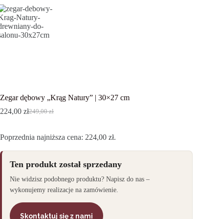
Zegar dębowy „Krąg Natury” | 30×27 cm
224,00
zł
249,00
zł
Pierwotna
Aktualna
cena
cena
wynosiła:
wynosi:
Poprzednia najniższa cena:
224,00
zł
.
249,00 zł.
224,00 zł.
Ten produkt został sprzedany
Nie widzisz podobnego produktu? Napisz do nas –
wykonujemy realizacje na zamówienie.
Skontaktuj się z nami