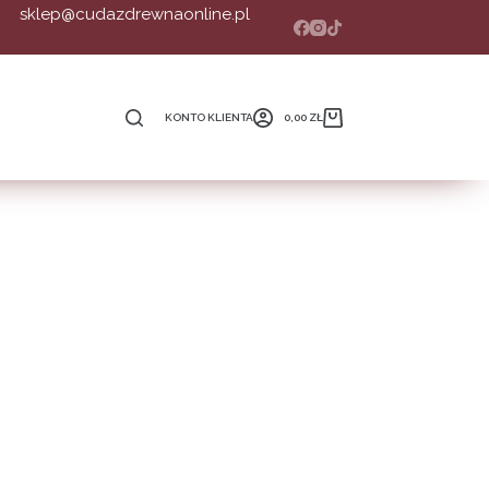
sklep@cudazdrewnaonline.pl
KONTO KLIENTA
0,00
ZŁ
Koszyk