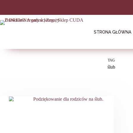
Przejdź
do
treści
STRONA GŁÓWNA
TAG
ślub