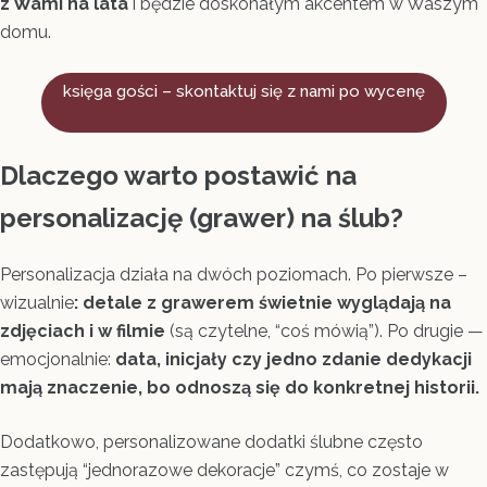
z Wami na lata
i będzie doskonałym akcentem w Waszym
domu.
księga gości – skontaktuj się z nami po wycenę
Dlaczego warto postawić na
personalizację (grawer) na ślub?
Personalizacja działa na dwóch poziomach. Po pierwsze –
wizualnie
: detale z grawerem świetnie wyglądają na
zdjęciach i w filmie
(są czytelne, “coś mówią”). Po drugie —
emocjonalnie:
data, inicjały czy jedno zdanie dedykacji
mają znaczenie, bo odnoszą się do konkretnej historii.
Dodatkowo, personalizowane dodatki ślubne często
zastępują “jednorazowe dekoracje” czymś, co zostaje w