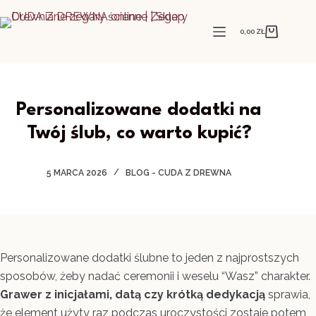
Przejdź
do
0,00
ZŁ
Koszyk
treści
Personalizowane dodatki na
Twój ślub, co warto kupić?
5 MARCA 2026
BLOG - CUDA Z DREWNA
Personalizowane dodatki ślubne to jeden z najprostszych
sposobów, żeby nadać ceremonii i weselu “Wasz” charakter.
Grawer z inicjałami, datą czy krótką dedykacją
sprawia,
że element użyty raz podczas uroczystości zostaje potem