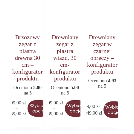
Brzozowy
Drewniany
Drewniany
zegar z
zegar z
zegar w
plastra
plastra
czarnej
drewna 30
wiązu, 30
obręczy –
cm –
cm-
konfigurator
konfigurator
konfigurator
produktu
produktu
produktu
Oceniono
4.93
na 5
Oceniono
5.00
Oceniono
5.00
na 5
na 5
299,00
zł
299,00
zł
Ten
Ten
Ten
Wybierz
Wybierz
629,00
zł
–
Wybierz
–
–
produkt
produkt
Zakres
Zakres
produkt
opcje
opcje
Zakres
opcje
1049,00
zł
349,00
zł
349,00
zł
ma
ma
cen:
cen:
ma
cen:
wiele
wiele
od
od
wiele
od
wariantów.
wariantów.
299,00 zł
299,00 zł
wariantów.
629,00 zł
Opcje
Opcje
do
do
Opcje
do