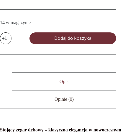
14 w magazynie
ilość
Dodaj do koszyka
Okrągły
zegar
stojący,
dębowy
|
17
cm
Opis
Opinie (0)
Stojący zegar dębowy – klasyczna elegancja w nowoczesnym