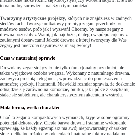
nieznacznie może różnić się kolorystyką czy wzorem słojów. Drewno
to naturalny surowiec – należy o tym pamiętać.
Tworzymy artystyczne projekty
, których nie znajdziesz w żadnych
sieciówkach. Tworząc unikatowy prototyp zegara przechodzi on
mnóstwo testów, prób jak i wyzwań! Chcemy, by nasze zegary z
drewna pozostały z Wami, jak najdłużej, dlatego współpracujemy z
zaufanymi dostawcami! Jakość drewna z której tworzymy dla Was
zegary jest mierzona najsurowszą miarą twórcy!
Czas w naturalnej oprawie
Drewniany zegar stojący to nie tylko funkcjonalny przedmiot, ale
także wyjątkowa ozdoba wnętrza. Wykonany z naturalnego drewna,
zachwyca prostotą i elegancją, wprowadzając do pomieszczenia
atmosferę spokoju i harmonii. Niewielki rozmiar sprawia, że doskonale
odnajdzie się zarówno na komodzie, biurku, jak i półce z książkami,
stając się subtelnym, ale charakterystycznym akcentem wystroju.
Mała forma, wielki charakter
Choć to zegar o kompaktowych wymiarach, kryje w sobie ogromny
potencjał dekoracyjny. Ciepła barwa drewna i staranne wykonanie
sprawiają, że każdy egzemplarz ma swój niepowtarzalny charakter –
słoje, delikatne różnice w odcieniach i naturalne faktury nadają mu