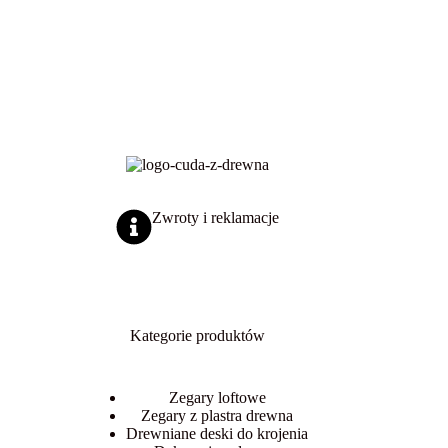
można
można
349,00 zł
349,00 zł
można
1049,00 zł
wybrać
wybrać
wybrać
na
na
na
stronie
stronie
stronie
produktu
produktu
produktu
Zwroty i reklamacje
Kategorie produktów
Zegary loftowe
Zegary z plastra drewna
Drewniane deski do krojenia