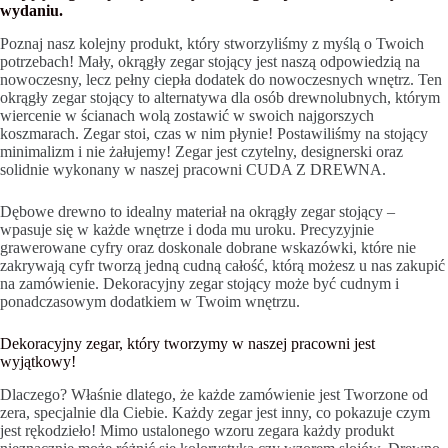
wydaniu.
Poznaj nasz kolejny produkt, który stworzyliśmy z myślą o Twoich
potrzebach! Mały, okrągły zegar stojący jest naszą odpowiedzią na
nowoczesny, lecz pełny ciepła dodatek do nowoczesnych wnętrz. Ten
okrągły zegar stojący to alternatywa dla osób drewnolubnych, którym
wiercenie w ścianach wolą zostawić w swoich najgorszych
koszmarach. Zegar stoi, czas w nim płynie! Postawiliśmy na stojący
minimalizm i nie żałujemy! Zegar jest czytelny, designerski oraz
solidnie wykonany w naszej pracowni CUDA Z DREWNA.
Dębowe drewno to idealny materiał na okrągły zegar stojący –
wpasuje się w każde wnętrze i doda mu uroku. Precyzyjnie
grawerowane cyfry oraz doskonale dobrane wskazówki, które nie
zakrywają cyfr tworzą jedną cudną całość, którą możesz u nas zakupić
na zamówienie. Dekoracyjny zegar stojący może być cudnym i
ponadczasowym dodatkiem w Twoim wnętrzu.
Dekoracyjny zegar, który tworzymy w naszej pracowni jest
wyjątkowy!
Dlaczego? Właśnie dlatego, że każde zamówienie jest Tworzone od
zera, specjalnie dla Ciebie. Każdy zegar jest inny, co pokazuje czym
jest rękodzieło! Mimo ustalonego wzoru zegara każdy produkt