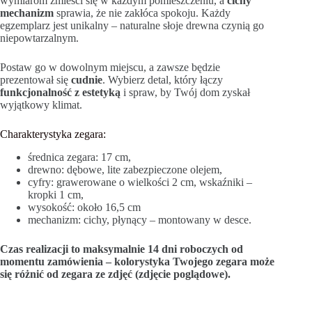
wymiarom zmieści się w każdym pomieszczeniu, a
cichy
mechanizm
sprawia, że nie zakłóca spokoju. Każdy
egzemplarz jest unikalny – naturalne słoje drewna czynią go
niepowtarzalnym.
Postaw go w dowolnym miejscu, a zawsze będzie
prezentował się
cudnie
. Wybierz detal, który łączy
funkcjonalność z estetyką
i spraw, by Twój dom zyskał
wyjątkowy klimat.
Charakterystyka zegara:
średnica zegara: 17 cm,
drewno: dębowe, lite zabezpieczone olejem,
cyfry: grawerowane o wielkości 2 cm, wskaźniki –
kropki 1 cm,
wysokość: około 16,5 cm
mechanizm: cichy, płynący – montowany w desce.
Czas realizacji to maksymalnie 14 dni roboczych od
momentu zamówienia – kolorystyka Twojego zegara może
się różnić od zegara ze zdjęć (zdjęcie poglądowe).