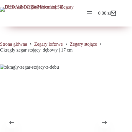
Przejdź
do
treści
0,00
zł
Koszyk
Strona główna
Zegary loftowe
Zegary stojące
Okrągły zegar stojący, dębowy | 17 cm