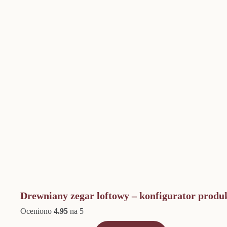
Drewniany zegar loftowy – konfigurator produ
Oceniono
4.95
na 5
Zakres
Ten