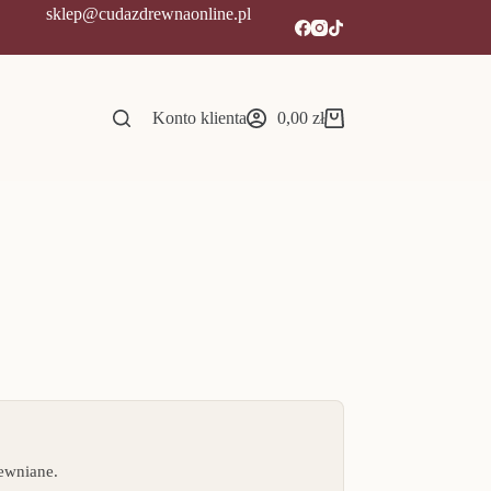
sklep@cudazdrewnaonline.pl
Konto klienta
0,00
zł
Koszyk
rewniane.