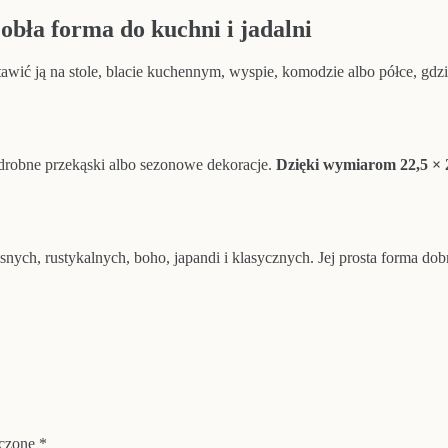
bła forma do kuchni i jadalni
wić ją na stole, blacie kuchennym, wyspie, komodzie albo półce, gdzie
drobne przekąski albo sezonowe dekoracje.
Dzięki wymiarom 22,5 × 2
ych, rustykalnych, boho, japandi i klasycznych. Jej prosta forma do
aczone
*