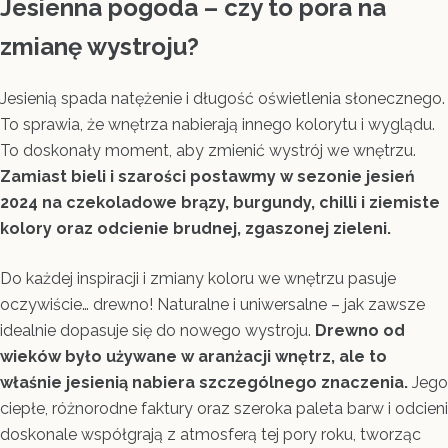
Jesienna pogoda – czy to pora na
zmianę wystroju?
Jesienią spada natężenie i długość oświetlenia słonecznego.
To sprawia, że wnętrza nabierają innego kolorytu i wyglądu.
To doskonały moment, aby zmienić wystrój we wnętrzu.
Zamiast bieli i szarości postawmy w sezonie jesień
2024 na czekoladowe brązy, burgundy, chilli i ziemiste
kolory oraz odcienie brudnej, zgaszonej zieleni.
Do każdej inspiracji i zmiany koloru we wnętrzu pasuje
oczywiście… drewno! Naturalne i uniwersalne – jak zawsze
idealnie dopasuje się do nowego wystroju.
Drewno od
wieków było używane w aranżacji wnętrz, ale to
właśnie jesienią nabiera szczególnego znaczenia.
Jego
ciepłe, różnorodne faktury oraz szeroka paleta barw i odcieni
doskonale współgrają z atmosferą tej pory roku, tworząc