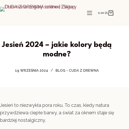
Przejdź
do
0,00
ZŁ
Koszyk
treści
Jesień 2024 – jakie kolory będą
modne?
19 WRZEŚNIA 2024
BLOG - CUDA Z DREWNA
Jesień to niezwykła pora roku. To czas, kiedy natura
przywdziewa ciepłe barwy, a świat za oknem staje się
bardziej nostalgiczny.