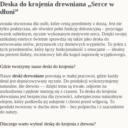
Deska do krojenia drewniana „Serce w
dłoni”
została stworzona dla osób, które cenią przedmioty z duszą. Jest nie
tylko praktyczna, ale również pełni funkcję dekoracyjną – przyciąga
wzrok subtelnym, ręcznie wykonanym motywem serca. Dzięki swojej
unikalnej estetyce świetnie sprawdza się także jako deska do
serwowania serów, przystawek czy domowych wypieków. To jeden z
tych przedmiotów, który łączy funkcjonalność z emocjami — idealny
na prezent ślubny, rocznicowy lub dla kogoś naprawdę wyjątkowego.
Gdzie tworzymy nasze deski do krojenia?
Nasze
deski drewniane
powstają w małej pracowni, gdzie każdy
detal jest dopracowywany ręcznie. Do produkcji wykorzystujemy
naturalne, lite drewno — dzięki temu są trwałe, odporne na
uszkodzenia i pięknie starzeją się z czasem. Ta deska do krojenia
drewniana jest bezpieczna dla żywności, zabezpieczona naturalnym
olejem, który podkreśla jej usłojenie i chroni przed wilgocią. To
produkt tworzony w duchu slow life – bez pośpiechu i z szacunkiem
do natury.
Dlaczego warto wybrać deskę do krojenia z drewna?