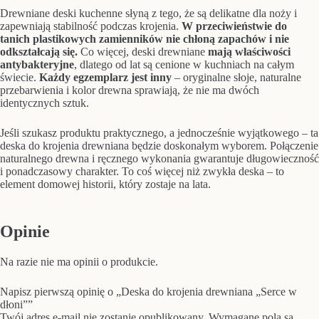
Drewniane deski kuchenne słyną z tego, że są delikatne dla noży i
zapewniają stabilność podczas krojenia.
W przeciwieństwie do
tanich plastikowych zamienników nie chłoną zapachów i nie
odkształcają się.
Co więcej, deski drewniane
mają właściwości
antybakteryjne
, dlatego od lat są cenione w kuchniach na całym
świecie.
Każdy egzemplarz jest inny
– oryginalne słoje, naturalne
przebarwienia i kolor drewna sprawiają, że nie ma dwóch
identycznych sztuk.
Jeśli szukasz produktu praktycznego, a jednocześnie wyjątkowego – ta
deska do krojenia drewniana będzie doskonałym wyborem. Połączenie
naturalnego drewna i ręcznego wykonania gwarantuje długowieczność
i ponadczasowy charakter. To coś więcej niż zwykła deska – to
element domowej historii, który zostaje na lata.
Opinie
Na razie nie ma opinii o produkcie.
Napisz pierwszą opinię o „Deska do krojenia drewniana „Serce w
dłoni””
Twój adres e-mail nie zostanie opublikowany.
Wymagane pola są